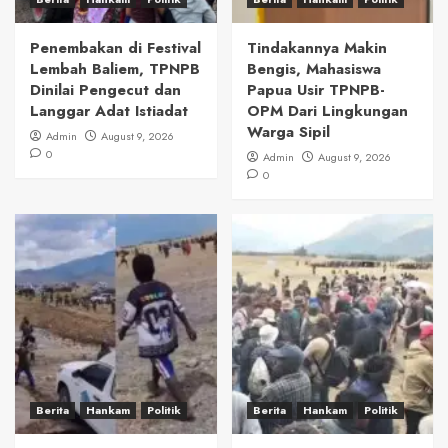
Penembakan di Festival
Tindakannya Makin
Lembah Baliem, TPNPB
Bengis, Mahasiswa
Dinilai Pengecut dan
Papua Usir TPNPB-
Langgar Adat Istiadat
OPM Dari Lingkungan
Warga Sipil
Admin
August 9, 2026
0
Admin
August 9, 2026
0
Berita
Hankam
Politik
Berita
Hankam
Politik