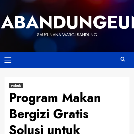
Skip
to
SABANDUNGEU
content
SAUYUNANA WARGI BANDUNG
Primary
Menu
Politik
Program Makan
Bergizi Gratis
Solusi untuk