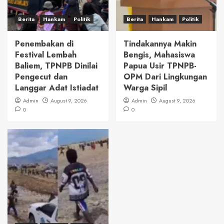
Berita
Hankam
Politik
Berita
Hankam
Politik
Penembakan di
Tindakannya Makin
Festival Lembah
Bengis, Mahasiswa
Baliem, TPNPB Dinilai
Papua Usir TPNPB-
Pengecut dan
OPM Dari Lingkungan
Langgar Adat Istiadat
Warga Sipil
Admin
August 9, 2026
Admin
August 9, 2026
0
0