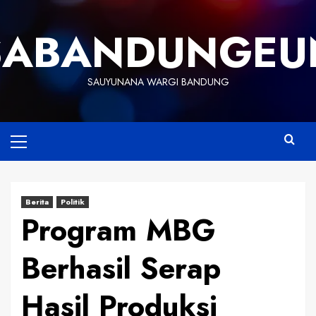
Skip
to
SABANDUNGEU
content
SAUYUNANA WARGI BANDUNG
Primary
Menu
Berita
Politik
Program MBG
Berhasil Serap
Hasil Produksi