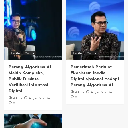
Berita
Politik
Berita
Politik
Perang Algoritma AI
Pemerintah Perkuat
Makin Kompleks,
Ekosistem Media
Publik Diminta
Digital Nasional Hadapi
Verifikasi Informasi
Perang Algoritma AI
Digital
Admin
August 6, 2026
0
Admin
August 6, 2026
0