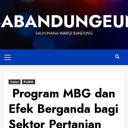
Skip
to
SABANDUNGEU
content
SAUYUNANA WARGI BANDUNG
Primary
Menu
Opini
Politik
Program MBG dan
Efek Berganda bagi
Sektor Pertanian