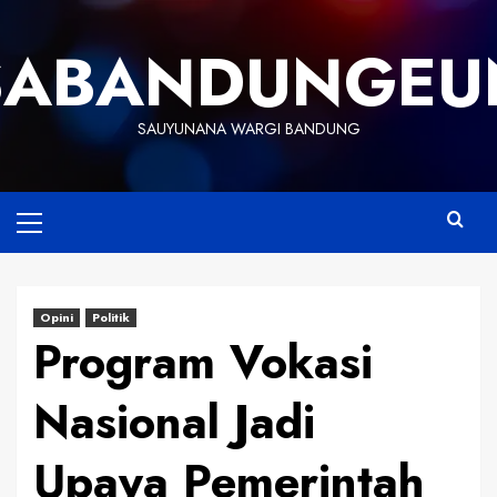
Skip
to
SABANDUNGEU
content
SAUYUNANA WARGI BANDUNG
Primary
Menu
Opini
Politik
Program Vokasi
Nasional Jadi
Upaya Pemerintah