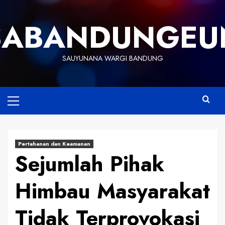
Skip
to
SABANDUNGEU
content
SAUYUNANA WARGI BANDUNG
Primary
Menu
Pertahanan dan Keamanan
Sejumlah Pihak
Himbau Masyarakat
Tidak Terprovokasi