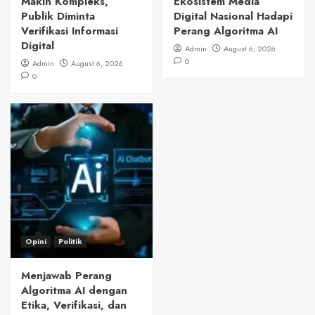
Makin Kompleks,
Ekosistem Media
Publik Diminta
Digital Nasional Hadapi
Verifikasi Informasi
Perang Algoritma AI
Digital
Admin
August 6, 2026
0
Admin
August 6, 2026
0
Opini
Politik
Menjawab Perang
Algoritma AI dengan
Etika, Verifikasi, dan