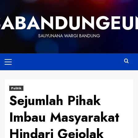
Skip
to
SABANDUNGEU
content
SAUYUNANA WARGI BANDUNG
Primary
Menu
Politik
Sejumlah Pihak
Imbau Masyarakat
Hindari Gejolak