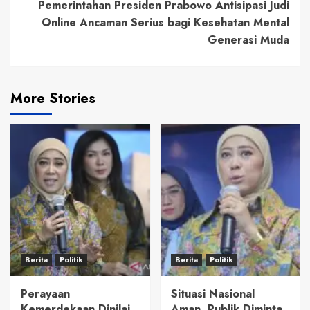
Pemerintahan Presiden Prabowo Antisipasi Judi
Online Ancaman Serius bagi Kesehatan Mental
Generasi Muda
More Stories
Berita
Politik
Berita
Politik
Perayaan
Situasi Nasional
Kemerdekaan Dinilai
Aman, Publik Diminta