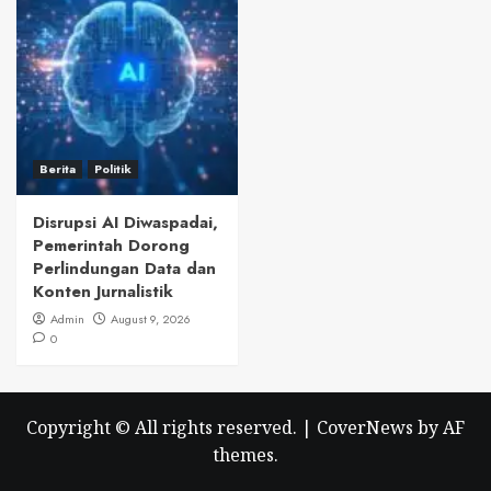
Berita
Politik
Disrupsi AI Diwaspadai,
Pemerintah Dorong
Perlindungan Data dan
Konten Jurnalistik
Admin
August 9, 2026
0
Copyright © All rights reserved.
|
CoverNews
by AF
themes.