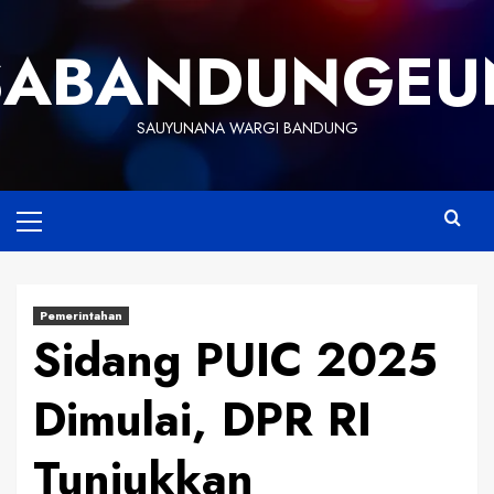
Skip
to
SABANDUNGEU
content
SAUYUNANA WARGI BANDUNG
Primary
Menu
Pemerintahan
Sidang PUIC 2025
Dimulai, DPR RI
Tunjukkan