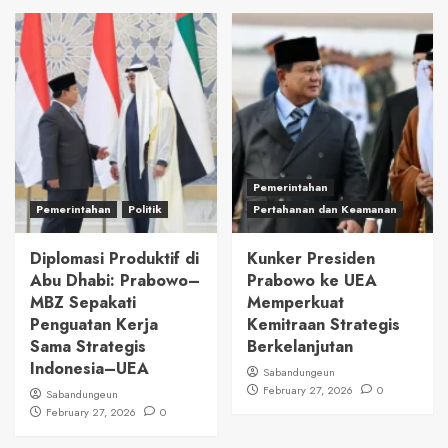
Pemerintahan
Pemerintahan
Politik
Pertahanan dan Keamanan
Diplomasi Produktif di
Kunker Presiden
Abu Dhabi: Prabowo–
Prabowo ke UEA
MBZ Sepakati
Memperkuat
Penguatan Kerja
Kemitraan Strategis
Sama Strategis
Berkelanjutan
Indonesia–UEA
Sabandungeun
February 27, 2026
0
Sabandungeun
February 27, 2026
0