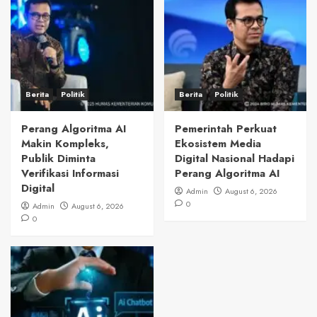
Berita
Politik
Berita
Politik
Perang Algoritma AI
Pemerintah Perkuat
Makin Kompleks,
Ekosistem Media
Publik Diminta
Digital Nasional Hadapi
Verifikasi Informasi
Perang Algoritma AI
Digital
Admin
August 6, 2026
0
Admin
August 6, 2026
0