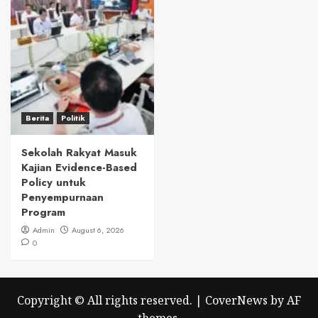
Berita
Politik
Sekolah Rakyat Masuk
Kajian Evidence-Based
Policy untuk
Penyempurnaan
Program
Admin
August 6, 2026
0
Copyright © All rights reserved.
|
CoverNews
by AF