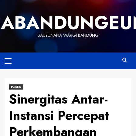
Skip
to
SABANDUNGEU
content
SAUYUNANA WARGI BANDUNG
Primary
Menu
Politik
Sinergitas Antar-
Instansi Percepat
Perkembangan