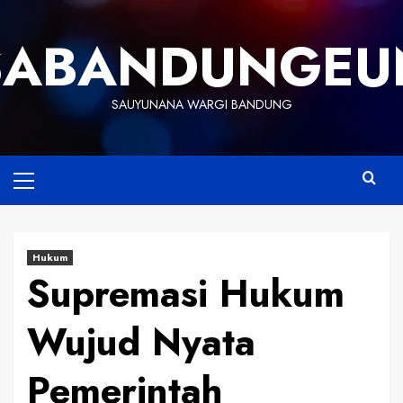
Skip
to
SABANDUNGEU
content
SAUYUNANA WARGI BANDUNG
Primary
Menu
Hukum
Supremasi Hukum
Wujud Nyata
Pemerintah