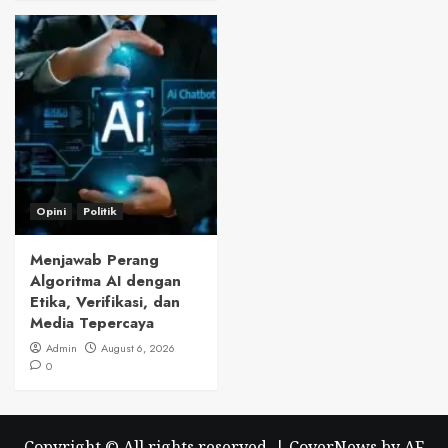
Opini
Politik
Menjawab Perang
Algoritma AI dengan
Etika, Verifikasi, dan
Media Tepercaya
Admin
August 6, 2026
0
Copyright © All rights reserved.
|
CoverNews
by AF