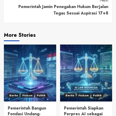
Next
Pemerintah Jamin Penegakan Hukum Berjalan
Tegas Sesuai Aspirasi 17+8
More Stories
Berita
Hukum
Politik
Berita
Hukum
Politik
Pemerintah Bangun
Pemerintah Siapkan
Fondasi Undang-
Perpres AI sebagai