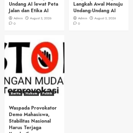
Undang AI lewat Peta
Langkah Awal Menuju
Jalan dan Etika AI
Undang-Undang AI
Admin
August 3, 2026
Admin
August 3, 2026
0
0
Berita
Hukum
Politik
Waspada Provokator
Demo Mahasiswa,
Stabilitas Nasional
Harus Terjaga