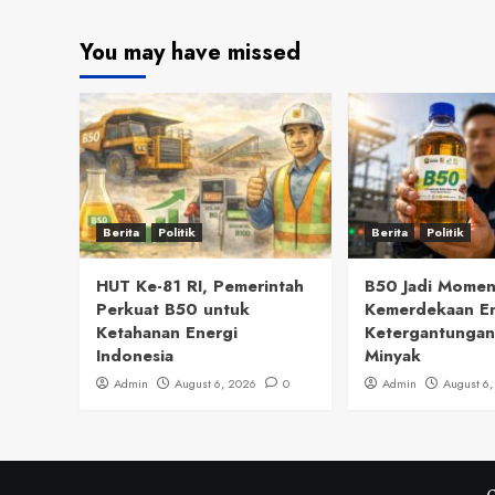
You may have missed
Berita
Politik
Berita
Politik
HUT Ke-81 RI, Pemerintah
B50 Jadi Mome
Perkuat B50 untuk
Kemerdekaan En
Ketahanan Energi
Ketergantungan
Indonesia
Minyak
Admin
August 6, 2026
0
Admin
August 6