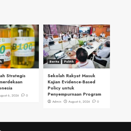
ik
Berita
Politik
h Strategis
Sekolah Rakyat Masuk
merdekaan
Kajian Evidence-Based
onesia
Policy untuk
Penyempurnaan Program
ugust 6, 2026
0
Admin
August 6, 2026
0