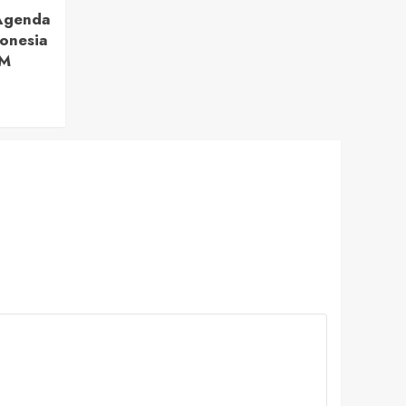
 Agenda
onesia
BM