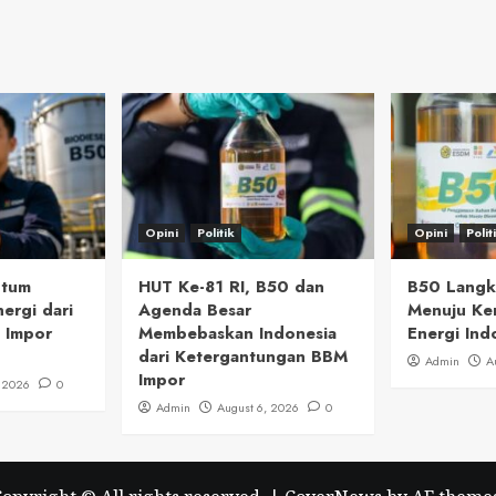
Opini
Politik
Opini
Polit
ntum
HUT Ke-81 RI, B50 dan
B50 Langka
ergi dari
Agenda Besar
Menuju Ke
 Impor
Membebaskan Indonesia
Energi Ind
dari Ketergantungan BBM
Admin
A
Impor
, 2026
0
Admin
August 6, 2026
0