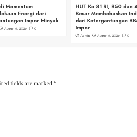
adi Momentum
HUT Ke-81 RI, B50 dan
ekaan Energi dari
Besar Membebaskan Ind
antungan Impor Minyak
dari Ketergantungan B
Impor
August 6, 2026
0
Admin
August 6, 2026
0
ired fields are marked
*