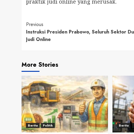
praktik judi online yang merusak.
Continue
Previous
Instruksi Presiden Prabowo, Seluruh Sektor D
Reading
Judi Online
More Stories
Berita
Politik
Berita