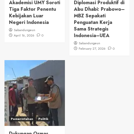
Akademisi UMY Soroti
Diplomasi Produktif di
Tiga Faktor Penentu
Abu Dhabi: Prabowo–
Kebijakan Luar
MBZ Sepakati
Negeri Indonesia
Penguatan Kerja
Sama Strategis
Sabandungeun
Indonesia–UEA
April 16, 2026
0
Sabandungeun
February 27, 2026
0
Pemerintahan
Politik
Dukungan Ormas