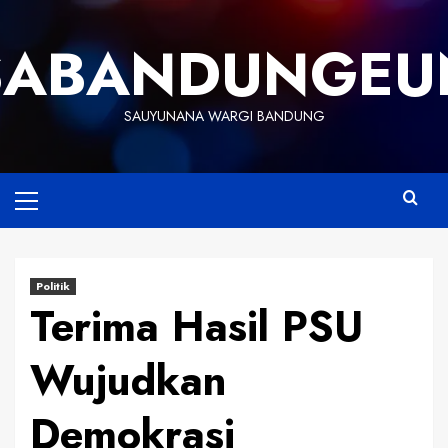
Skip
to
SABANDUNGEU
content
SAUYUNANA WARGI BANDUNG
Primary
Menu
Politik
Terima Hasil PSU
Wujudkan
Demokrasi