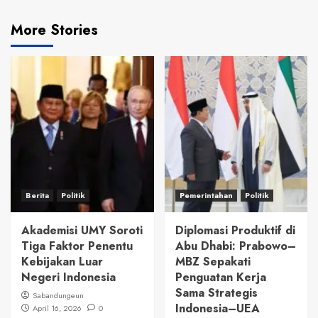
More Stories
Berita
Politik
Pemerintahan
Politik
Akademisi UMY Soroti
Diplomasi Produktif di
Tiga Faktor Penentu
Abu Dhabi: Prabowo–
Kebijakan Luar
MBZ Sepakati
Negeri Indonesia
Penguatan Kerja
Sama Strategis
Sabandungeun
Indonesia–UEA
April 16, 2026
0