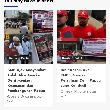
You may have missed
Berita
Politik
Berita
Politik
BMP Ajak Masyarakat
BMP Kecam Aksi
Tolak Aksi Anarkis
KNPB, Serukan
Demi Menjaga
Persatuan Demi Papua
Keamanan dan
yang Kondusif
Pembangunan Papua
Admin
August 6, 2026
0
Admin
August 6, 2026
0