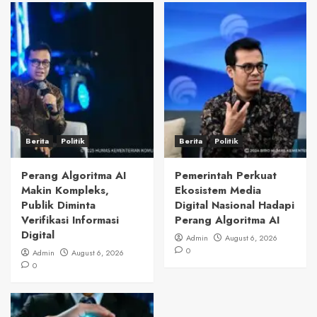
Berita
Politik
Berita
Politik
Perang Algoritma AI
Pemerintah Perkuat
Makin Kompleks,
Ekosistem Media
Publik Diminta
Digital Nasional Hadapi
Verifikasi Informasi
Perang Algoritma AI
Digital
Admin
August 6, 2026
0
Admin
August 6, 2026
0