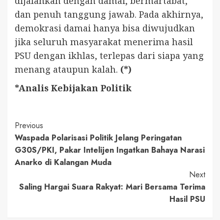
dijalankan dengan damai, bermartabat,
dan penuh tanggung jawab. Pada akhirnya,
demokrasi damai hanya bisa diwujudkan
jika seluruh masyarakat menerima hasil
PSU dengan ikhlas, terlepas dari siapa yang
menang ataupun kalah.
(*)
*Analis Kebijakan Politik
Continue
Previous
Waspada Polarisasi Politik Jelang Peringatan
Reading
G30S/PKI, Pakar Intelijen Ingatkan Bahaya Narasi
Anarko di Kalangan Muda
Next
Saling Hargai Suara Rakyat: Mari Bersama Terima
Hasil PSU