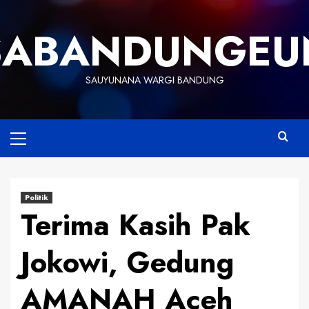
Skip
to
SABANDUNGEU
content
SAUYUNANA WARGI BANDUNG
Primary
Menu
Politik
Terima Kasih Pak
Jokowi, Gedung
AMANAH Aceh