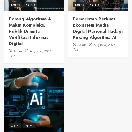
Berita
Politik
Berita
Politik
Perang Algoritma AI
Pemerintah Perkuat
Makin Kompleks,
Ekosistem Media
Publik Diminta
Digital Nasional Hadapi
Verifikasi Informasi
Perang Algoritma AI
Digital
Admin
August 6, 2026
0
Admin
August 6, 2026
0
Opini
Politik