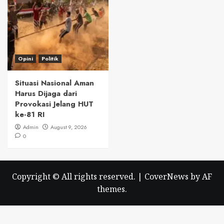
Opini
Politik
Situasi Nasional Aman
Harus Dijaga dari
Provokasi Jelang HUT
ke-81 RI
Admin
August 9, 2026
0
Copyright © All rights reserved.
|
CoverNews
by AF
themes.