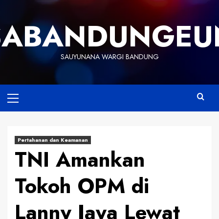
Skip
to
SABANDUNGEU
content
SAUYUNANA WARGI BANDUNG
Primary
Menu
Pertahanan dan Keamanan
TNI Amankan
Tokoh OPM di
Lanny Jaya Lewat