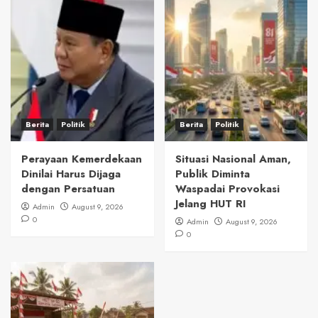
Berita
Politik
Berita
Politik
Perayaan Kemerdekaan
Situasi Nasional Aman,
Dinilai Harus Dijaga
Publik Diminta
dengan Persatuan
Waspadai Provokasi
Jelang HUT RI
Admin
August 9, 2026
0
Admin
August 9, 2026
0