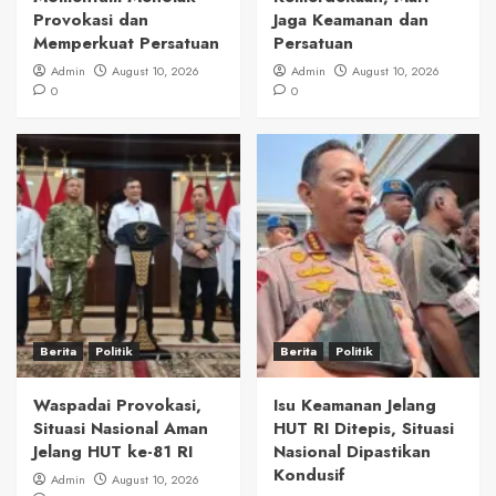
Provokasi dan
Jaga Keamanan dan
Memperkuat Persatuan
Persatuan
Admin
August 10, 2026
Admin
August 10, 2026
0
0
Berita
Politik
Berita
Politik
Waspadai Provokasi,
Isu Keamanan Jelang
Situasi Nasional Aman
HUT RI Ditepis, Situasi
Jelang HUT ke-81 RI
Nasional Dipastikan
Kondusif
Admin
August 10, 2026