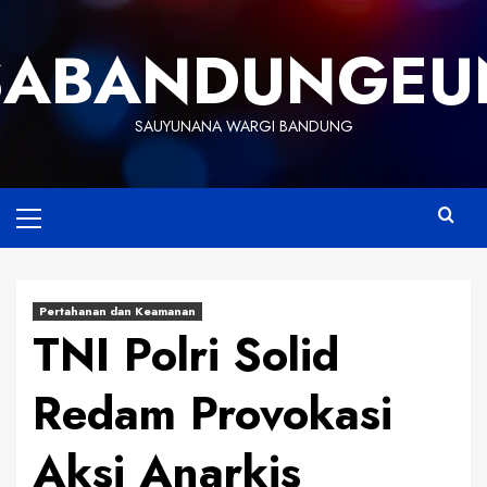
Skip
to
SABANDUNGEU
content
SAUYUNANA WARGI BANDUNG
Primary
Menu
Pertahanan dan Keamanan
TNI Polri Solid
Redam Provokasi
Aksi Anarkis