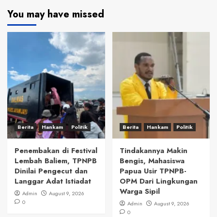
You may have missed
Berita
Hankam
Politik
Berita
Hankam
Politik
Penembakan di Festival
Tindakannya Makin
Lembah Baliem, TPNPB
Bengis, Mahasiswa
Dinilai Pengecut dan
Papua Usir TPNPB-
Langgar Adat Istiadat
OPM Dari Lingkungan
Warga Sipil
Admin
August 9, 2026
0
Admin
August 9, 2026
0