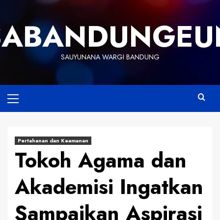
Skip
to
SABANDUNGEU
content
SAUYUNANA WARGI BANDUNG
Primary
Menu
Pertahanan dan Keamanan
Tokoh Agama dan
Akademisi Ingatkan
Sampaikan Aspirasi