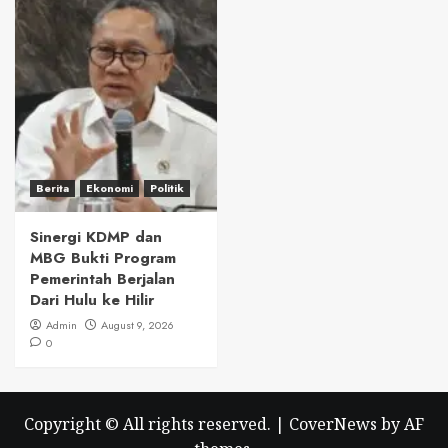
Berita
Ekonomi
Politik
Sinergi KDMP dan
MBG Bukti Program
Pemerintah Berjalan
Dari Hulu ke Hilir
Admin
August 9, 2026
0
Copyright © All rights reserved.
|
CoverNews
by AF