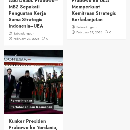
Abu Dhabi: Prabowo–
Prabowo ke UEA
MBZ Sepakati
Memperkuat
Penguatan Kerja
Kemitraan Strategis
Sama Strategis
Berkelanjutan
Indonesia–UEA
Sabandungeun
February 27, 2026
0
Sabandungeun
February 27, 2026
0
Pemerintahan
Pertahanan dan Keamanan
Kunker Presiden
Prabowo ke Yordania,