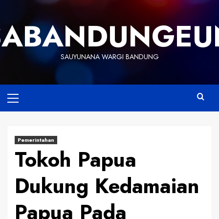
Skip
to
SABANDUNGEU
content
SAUYUNANA WARGI BANDUNG
Primary
Menu
Pemerintahan
Tokoh Papua
Dukung Kedamaian
Papua Pada