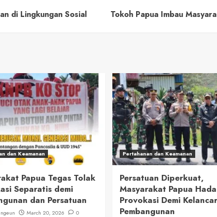
n di Lingkungan Sosial
Tokoh Papua Imbau Masyarak
an dan Keamanan
Pertahanan dan Keamanan
akat Papua Tegas Tolak
Persatuan Diperkuat,
asi Separatis demi
Masyarakat Papua Had
gunan dan Persatuan
Provokasi Demi Kelanca
Pembangunan
ungeun
March 20, 2026
0