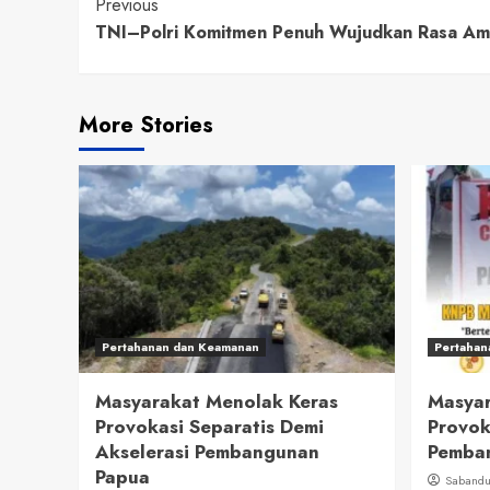
Continue
Previous
TNI–Polri Komitmen Penuh Wujudkan Rasa Ama
Reading
More Stories
Pertahanan dan Keamanan
Pertahan
Masyarakat Menolak Keras
Masyar
Provokasi Separatis Demi
Provok
Akselerasi Pembangunan
Pemban
Papua
Saband