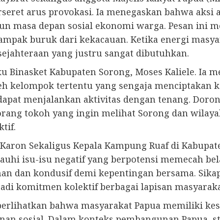
rseret arus provokasi. Ia menegaskan bahwa aksi
pun masa depan sosial ekonomi warga. Pesan ini m
pak buruk dari kekacauan. Ketika energi masyar
jahteraan yang justru sangat dibutuhkan.
ku Binasket Kabupaten Sorong, Moses Kaliele. Ia 
h kelompok tertentu yang sengaja menciptakan ke
dapat menjalankan aktivitas dengan tenang. Doro
eorang tokoh yang ingin melihat Sorong dan wilaya
tif.
k Karon Sekaligus Kepala Kampung Ruaf di Kabupa
uhi isu-isu negatif yang berpotensi memecah be
an dan kondusif demi kepentingan bersama. Sika
di komitmen kolektif berbagai lapisan masyaraka
erlihatkan bahwa masyarakat Papua memiliki kesa
nan sosial. Dalam konteks pembangunan Papua, st