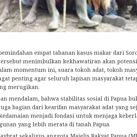
h pemindahan empat tahanan kasus makar dari S
 tersebut menimbulkan kekhawatiran akan potensi
am momentum ini, suara tokoh adat, tokoh masya
ngat penting agar seluruh lapisan masyarakat te
ang merugikan.
n mendalam, bahwa stabilitas sosial di Papua bu
ga bagian dari kearifan masyarakat adat yang sej
 kedamaian menjadi fondasi untuk menjaga keber
nan yang lebih merata di tanah Papua.
ybrat sekaligus anggota Majelis Rakyat Papua (MR