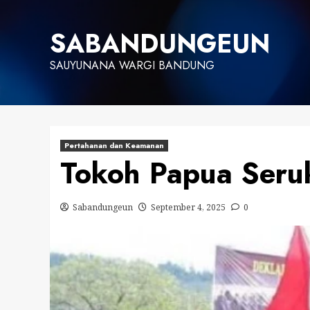
Skip
to
SABANDUNGEUN
content
SAUYUNANA WARGI BANDUNG
Pertahanan dan Keamanan
Tokoh Papua Seru
Sabandungeun
September 4, 2025
0