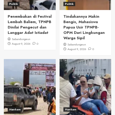
Politik
Politik
Penembakan di Festival
Tindakannya Makin
Lembah Baliem, TPNPB
Bengis, Mahasiswa
Dinilai Pengecut dan
Papua Usir TPNPB-
Langgar Adat Istiadat
OPM Dari Lingkungan
Warga Sipil
Sabandungeun
August 9, 2026
0
Sabandungeun
August 9, 2026
0
Hankam
Hankam