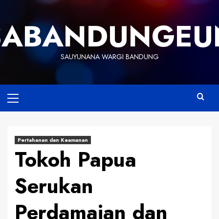
Skip
to
SABANDUNGEU
content
SAUYUNANA WARGI BANDUNG
Primary
Menu
Pertahanan dan Keamanan
Tokoh Papua
Serukan
Perdamaian dan