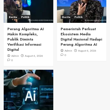
Berita
Politik
Berita
Politik
Perang Algoritma AI
Pemerintah Perkuat
Makin Kompleks,
Ekosistem Media
Publik Diminta
Digital Nasional Hadapi
Verifikasi Informasi
Perang Algoritma AI
Digital
Admin
August 6, 2026
0
Admin
August 6, 2026
0