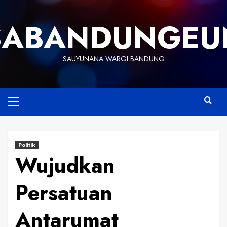
Skip
to
SABANDUNGEU
content
SAUYUNANA WARGI BANDUNG
Primary
Menu
Politik
Wujudkan
Persatuan
Antarumat