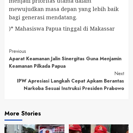
menjadi prioritas utama dalam
mewujudkan masa depan yang lebih baik
bagi generasi mendatang.
)* Mahasiswa Papua tinggal di Makassar
Continue
Previous
Aparat Keamanan Jalin Sinergitas Guna Menjamin
Reading
Keamanan Pilkada Papua
Next
IPW Apresiasi Langkah Cepat Apkam Berantas
Narkoba Sesuai Instruksi Presiden Prabowo
More Stories