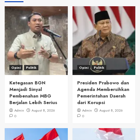
Opini
Politik
Opini
Politik
Ketegasan BGN
Presiden Prabowo dan
Menjadi Sinyal
Agenda Membersihkan
Pembenahan MBG
Pemerintahan Daerah
Berjalan Lebih Serius
dari Korupsi
Admin
August 8, 2026
Admin
August 8, 2026
0
0