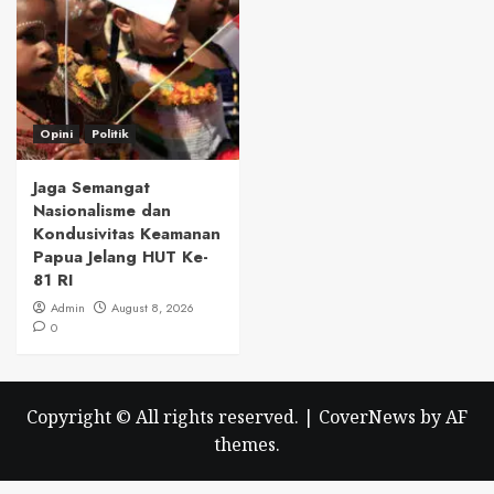
Opini
Politik
Jaga Semangat
Nasionalisme dan
Kondusivitas Keamanan
Papua Jelang HUT Ke-
81 RI
Admin
August 8, 2026
0
Copyright © All rights reserved.
|
CoverNews
by AF
themes.