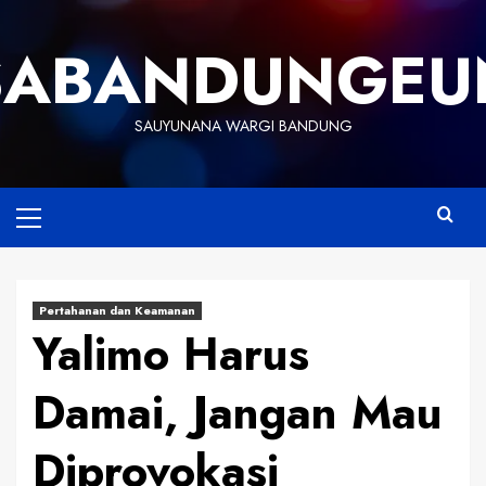
Skip
to
SABANDUNGEU
content
SAUYUNANA WARGI BANDUNG
Primary
Menu
Pertahanan dan Keamanan
Yalimo Harus
Damai, Jangan Mau
Diprovokasi