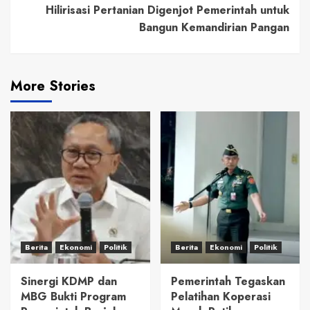
Hilirisasi Pertanian Digenjot Pemerintah untuk
Bangun Kemandirian Pangan
More Stories
Berita
Ekonomi
Politik
Berita
Ekonomi
Politik
Sinergi KDMP dan
Pemerintah Tegaskan
MBG Bukti Program
Pelatihan Koperasi