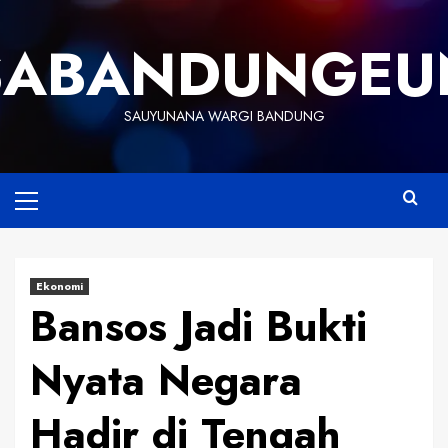
Skip
to
SABANDUNGEU
content
SAUYUNANA WARGI BANDUNG
Primary
Menu
Ekonomi
Bansos Jadi Bukti
Nyata Negara
Hadir di Tengah