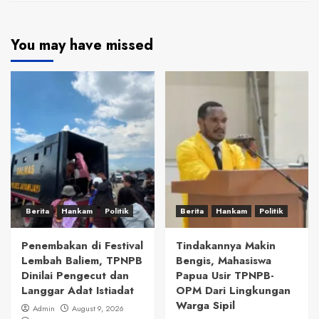
You may have missed
Berita
Hankam
Politik
Berita
Hankam
Politik
Penembakan di Festival
Tindakannya Makin
Lembah Baliem, TPNPB
Bengis, Mahasiswa
Dinilai Pengecut dan
Papua Usir TPNPB-
Langgar Adat Istiadat
OPM Dari Lingkungan
Warga Sipil
Admin
August 9, 2026