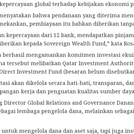
kepercayaan global terhadap kebijakan ekonomi 
i menyatakan bahwa pendanaan yang diterima me
menekankan, pembiayaan itu bahkan diberikan tan
an kepercayaan dari 12 bank, mendapatkan pinjama
 diberikan kepada Sovereign Wealth Fund,” kata Ros
uga berhasil mengamankan komitmen investasi ekuit
na tersebut melibatkan Qatar Investment Authority
 Direct Investment Fund (besaran belum disebutkan 
si akan dikelola secara hati-hati, transparan, d
pangan kerja dan penguatan kualitas sumber day
Director Global Relations and Governance Dana
bagai lembaga pengelola dana, melainkan sebagai
tuk mengelola dana dan aset saja, tapi juga inst