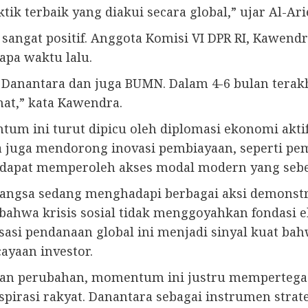
 terbaik yang diakui secara global,” ujar Al-Arie
ga sangat positif. Anggota Komisi VI DPR RI, Kawen
apa waktu lalu.
k Danantara dan juga BUMN. Dalam 4-6 bulan terakh
hat,” kata Kawendra.
ini turut dipicu oleh diplomasi ekonomi aktif 
 Ia juga mendorong inovasi pembiayaan, seperti p
 dapat memperoleh akses modal modern yang sebe
 bangsa sedang menghadapi berbagai aksi demonst
hwa krisis sosial tidak menggoyahkan fondasi ek
si pendanaan global ini menjadi sinyal kuat bah
ayaan investor.
ukan perubahan, momentum ini justru memperteg
spirasi rakyat. Danantara sebagai instrumen strat