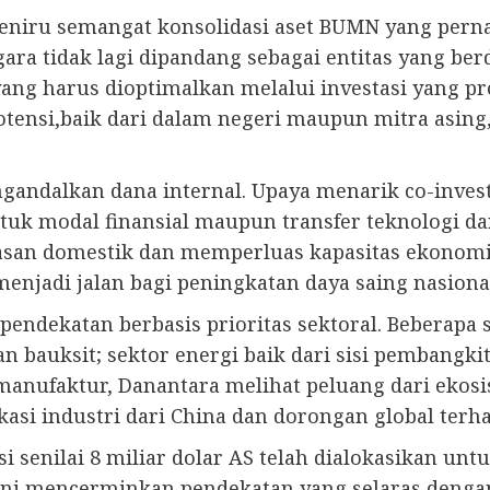
meniru semangat konsolidasi aset BUMN yang per
ra tidak lagi dipandang sebagai entitas yang berd
ng harus dioptimalkan melalui investasi yang pr
otensi,baik dari dalam negeri maupun mitra asin
andalkan dana internal. Upaya menarik co-invest
ntuk modal finansial maupun transfer teknologi da
an domestik dan memperluas kapasitas ekonomi n
enjadi jalan bagi peningkatan daya saing nasional 
ndekatan berbasis prioritas sektoral. Beberapa s
 dan bauksit; sektor energi baik dari sisi pembang
 manufaktur, Danantara melihat peluang dari ekosi
asi industri dari China dan dorongan global terh
si senilai 8 miliar dolar AS telah dialokasikan 
 ini mencerminkan pendekatan yang selaras den