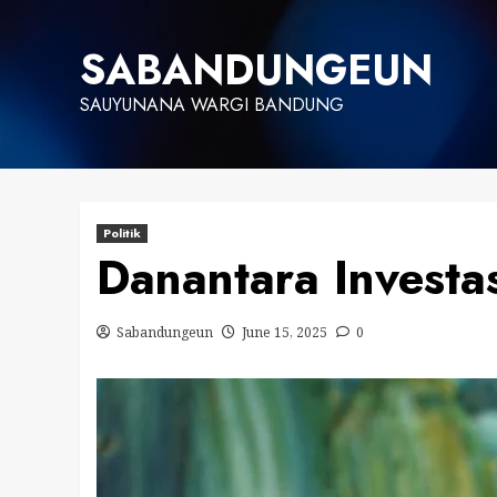
Skip
to
SABANDUNGEUN
content
SAUYUNANA WARGI BANDUNG
Politik
Danantara Investa
Sabandungeun
June 15, 2025
0