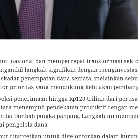
i nasional dan mempercepat transformasi sektor s
ngambil langkah signifikan dengan menginvestasi
an sekadar penempatan dana semata, melainkan se
ktor prioritas yang mendukung kebijakan pemban
royeksi penerimaan hingga Rp120 triliun dari peru
ntara menempuh pendekatan produktif dengan men
 nilai tambah jangka panjang. Langkah ini memper
ai pengelola dana.
rsebut ditargetkan untuk digelontorkan dalam kur