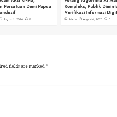
cam Aksi KNPB,
Perang Algoritma AI Ma
n Persatuan Demi Papua
Kompleks, Publik Dimint
ondusif
Verifikasi Informasi Digi
August 6, 2026
0
Admin
August 6, 2026
0
ired fields are marked
*