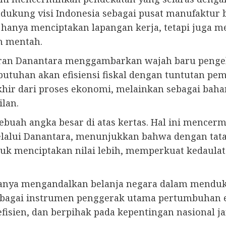
dukung visi Indonesia sebagai pusat manufaktur b
hanya menciptakan lapangan kerja, tetapi juga m
n mentah.
ran Danantara menggambarkan wajah baru pengelo
tuhan akan efisiensi fiskal dengan tuntutan pe
akhir dari proses ekonomi, melainkan sebagai ba
lan.
 sebuah angka besar di atas kertas. Hal ini menc
elalui Danantara, menunjukkan bahwa dengan tata 
tuk menciptakan nilai lebih, memperkuat kedaul
 hanya mengandalkan belanja negara dalam mendu
sebagai instrumen penggerak utama pertumbuha
isien, dan berpihak pada kepentingan nasional j