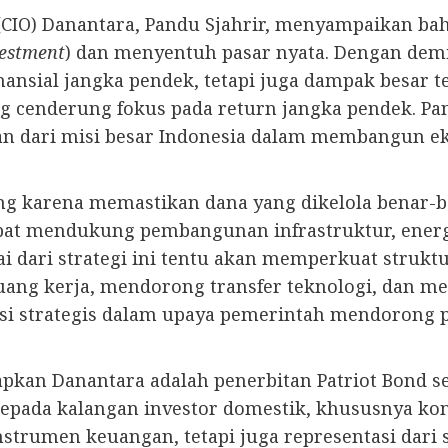
 (CIO) Danantara, Pandu Sjahrir, menyampaikan bah
vestment
) dan menyentuh pasar nyata. Dengan demik
nsial jangka pendek, tetapi juga dampak besar t
ang cenderung fokus pada return jangka pendek.
an dari misi besar Indonesia dalam membangun e
ing karena memastikan dana yang dikelola benar-b
pat mendukung pembangunan infrastruktur, energi
i dari strategi ini tentu akan memperkuat struktur
uang kerja, mendorong transfer teknologi, dan mem
si strategis dalam upaya pemerintah mendorong 
apkan Danantara adalah penerbitan Patriot Bond se
kepada kalangan investor domestik, khususnya ko
instrumen keuangan, tetapi juga representasi dar