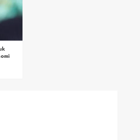
uk
nomi