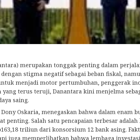
ntara) merupakan tonggak penting dalam perjal
an dengan stigma negatif sebagai beban fiskal, n
 untuk menjadi motor pertumbuhan, penggerak ino
yang terus teruji, Danantara kini menjelma sebag
daya saing.
ra, Dony Oskaria, menegaskan bahwa dalam enam b
at penting. Salah satu pencapaian terbesar adal
Rp163,18 triliun dari konsorsium 12 bank asing. Fa
 tetapi juga memperlihatkan bahwa lembaga inve