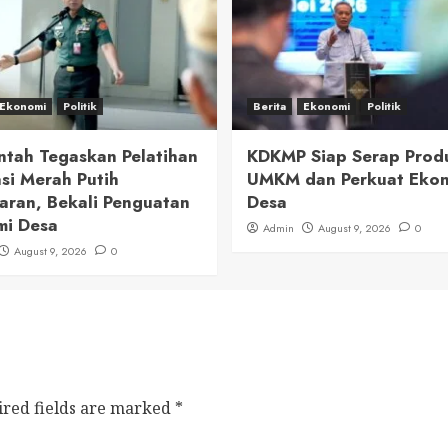
Ekonomi
Politik
Berita
Ekonomi
Politik
ntah Tegaskan Pelatihan
KDKMP Siap Serap Prod
si Merah Putih
UMKM dan Perkuat Eko
aran, Bekali Penguatan
Desa
mi Desa
Admin
August 9, 2026
0
August 9, 2026
0
ired fields are marked
*