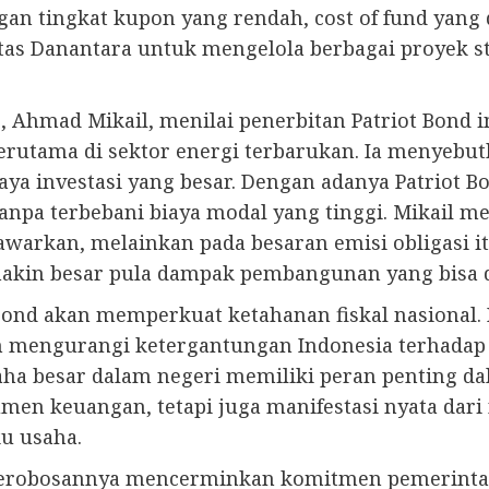
n tingkat kupon yang rendah, cost of fund yang 
tas Danantara untuk mengelola berbagai proyek st
, Ahmad Mikail, menilai penerbitan Patriot Bond 
terutama di sektor energi terbarukan. Ia menyebu
ya investasi yang besar. Dengan adanya Patriot B
 tanpa terbebani biaya modal yang tinggi. Mikail 
tawarkan, melainkan pada besaran emisi obligasi i
makin besar pula dampak pembangunan yang bisa 
Bond akan memperkuat ketahanan fiskal nasional. 
engurangi ketergantungan Indonesia terhadap utan
a besar dalam negeri memiliki peran penting 
umen keuangan, tetapi juga manifestasi nyata dar
ku usaha.
 terobosannya mencerminkan komitmen pemerint