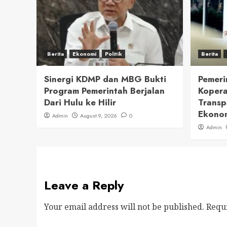
Berita
Ekonomi
Politik
Berita
Sinergi KDMP dan MBG Bukti
Pemeri
Program Pemerintah Berjalan
Kopera
Dari Hulu ke Hilir
Transp
Ekono
Admin
August 9, 2026
0
Admin
Leave a Reply
Your email address will not be published.
Requ