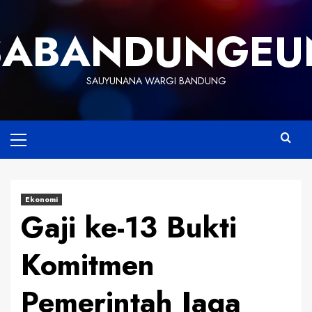
Skip
to
SABANDUNGEU
content
SAUYUNANA WARGI BANDUNG
Primary
Menu
Ekonomi
Gaji ke-13 Bukti
Komitmen
Pemerintah Jaga