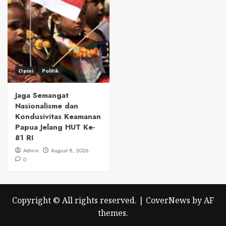
Opini
Politik
Jaga Semangat
Nasionalisme dan
Kondusivitas Keamanan
Papua Jelang HUT Ke-
81 RI
Admin
August 8, 2026
0
Copyright © All rights reserved.
|
CoverNews
by AF
themes.