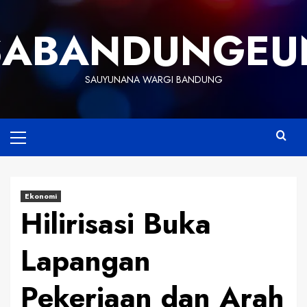
Skip
to
SABANDUNGEU
content
SAUYUNANA WARGI BANDUNG
Primary
Menu
Ekonomi
Hilirisasi Buka
Lapangan
Pekerjaan dan Arah