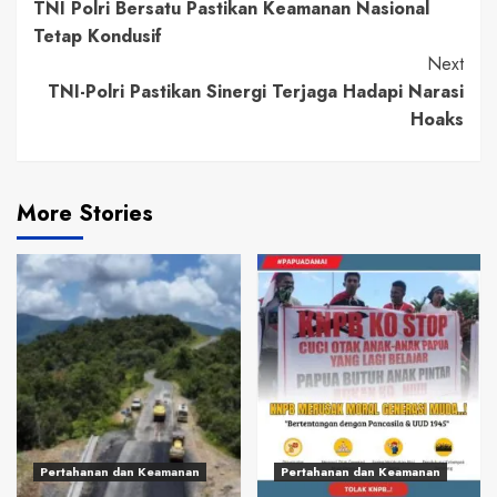
TNI Polri Bersatu Pastikan Keamanan Nasional
Reading
Tetap Kondusif
Next
TNI-Polri Pastikan Sinergi Terjaga Hadapi Narasi
Hoaks
More Stories
Pertahanan dan Keamanan
Pertahanan dan Keamanan