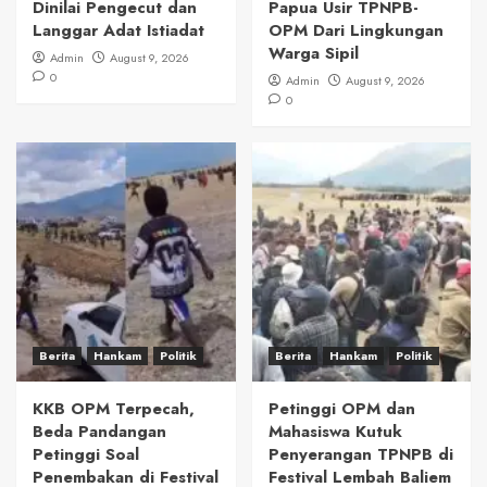
Dinilai Pengecut dan
Papua Usir TPNPB-
Langgar Adat Istiadat
OPM Dari Lingkungan
Warga Sipil
Admin
August 9, 2026
0
Admin
August 9, 2026
0
Berita
Hankam
Politik
Berita
Hankam
Politik
KKB OPM Terpecah,
Petinggi OPM dan
Beda Pandangan
Mahasiswa Kutuk
Petinggi Soal
Penyerangan TPNPB di
Penembakan di Festival
Festival Lembah Baliem