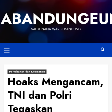
Skip
to
SABANDUNGEU
content
SAUYUNANA WARGI BANDUNG
Primary
Menu
Pertahanan dan Keamanan
Hoaks Mengancam,
TNI dan Polri
Tegaskan