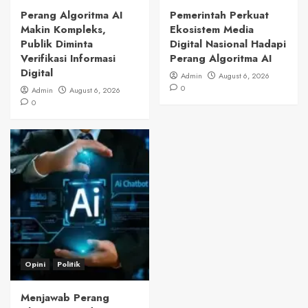
Perang Algoritma AI
Pemerintah Perkuat
Makin Kompleks,
Ekosistem Media
Publik Diminta
Digital Nasional Hadapi
Verifikasi Informasi
Perang Algoritma AI
Digital
Admin
August 6, 2026
0
Admin
August 6, 2026
0
Opini
Politik
Menjawab Perang