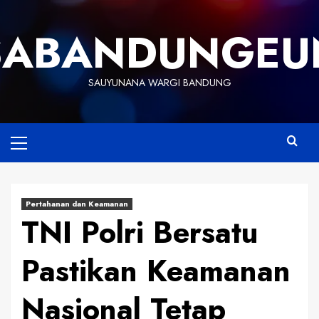
Skip
to
SABANDUNGEU
content
SAUYUNANA WARGI BANDUNG
Primary
Menu
Pertahanan dan Keamanan
TNI Polri Bersatu
Pastikan Keamanan
Nasional Tetap