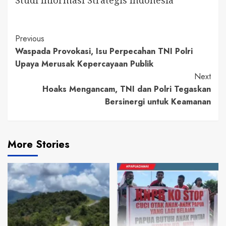
Studi Informasi Strategis Indonesia
Continue
Previous
Waspada Provokasi, Isu Perpecahan TNI Polri
Reading
Upaya Merusak Kepercayaan Publik
Next
Hoaks Mengancam, TNI dan Polri Tegaskan
Bersinergi untuk Keamanan
More Stories