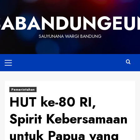
Skip
to
SABANDUNGEU
content
SAUYUNANA WARGI BANDUNG
Primary
Menu
Pemerintahan
HUT ke-80 RI,
Spirit Kebersamaan
untuk Papua yang