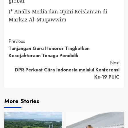
global.
)* Analis Media dan Opini Keislaman di
Markaz Al-Muqawwim
Continue
Previous
Tunjangan Guru Honorer Tingkatkan
Reading
Kesejahteraan Tenaga Pendidik
Next
DPR Perkuat Citra Indonesia melalui Konferensi
Ke-19 PUIC
More Stories