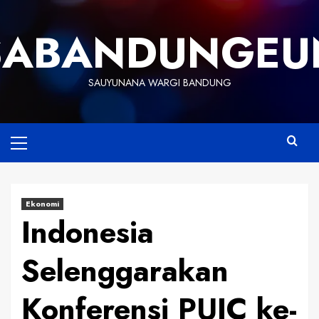
Skip
to
SABANDUNGEU
content
SAUYUNANA WARGI BANDUNG
Primary
Menu
Ekonomi
Indonesia
Selenggarakan
Konferensi PUIC ke-