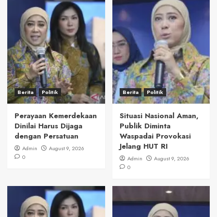
Berita
Politik
Berita
Politik
Perayaan Kemerdekaan
Situasi Nasional Aman,
Dinilai Harus Dijaga
Publik Diminta
dengan Persatuan
Waspadai Provokasi
Jelang HUT RI
Admin
August 9, 2026
0
Admin
August 9, 2026
0