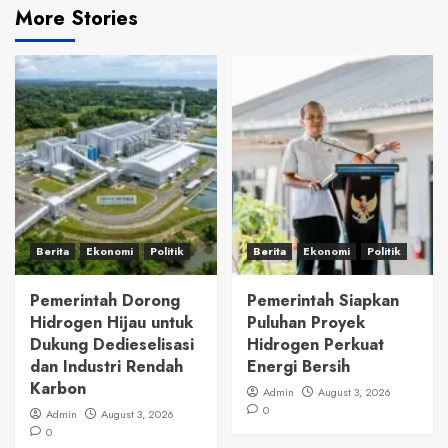
More Stories
Berita
Ekonomi
Politik
Berita
Ekonomi
Politik
Pemerintah Dorong
Pemerintah Siapkan
Hidrogen Hijau untuk
Puluhan Proyek
Dukung Dedieselisasi
Hidrogen Perkuat
dan Industri Rendah
Energi Bersih
Karbon
Admin
August 3, 2026
0
Admin
August 3, 2026
0