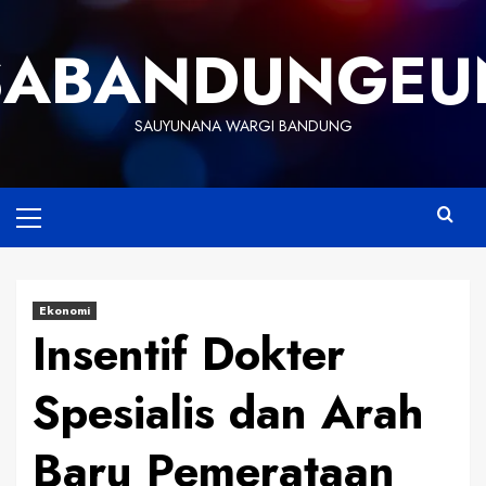
Skip
to
SABANDUNGEU
content
SAUYUNANA WARGI BANDUNG
Primary
Menu
Ekonomi
Insentif Dokter
Spesialis dan Arah
Baru Pemerataan