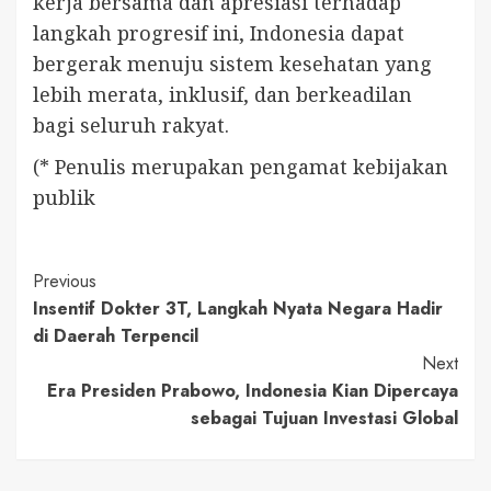
kerja bersama dan apresiasi terhadap
langkah progresif ini, Indonesia dapat
bergerak menuju sistem kesehatan yang
lebih merata, inklusif, dan berkeadilan
bagi seluruh rakyat.
(* Penulis merupakan pengamat kebijakan
publik
Continue
Previous
Insentif Dokter 3T, Langkah Nyata Negara Hadir
Reading
di Daerah Terpencil
Next
Era Presiden Prabowo, Indonesia Kian Dipercaya
sebagai Tujuan Investasi Global