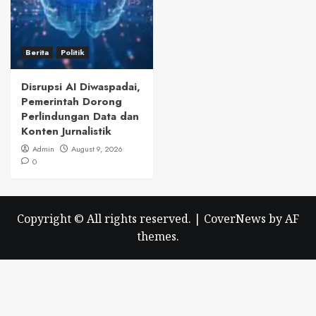
Berita
Politik
Disrupsi AI Diwaspadai,
Pemerintah Dorong
Perlindungan Data dan
Konten Jurnalistik
Admin
August 9, 2026
0
Copyright © All rights reserved.
|
CoverNews
by AF
themes.