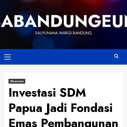
Skip
to
SABANDUNGEU
content
SAUYUNANA WARGI BANDUNG
Primary
Menu
Ekonomi
Investasi SDM
Papua Jadi Fondasi
Emas Pembangunan