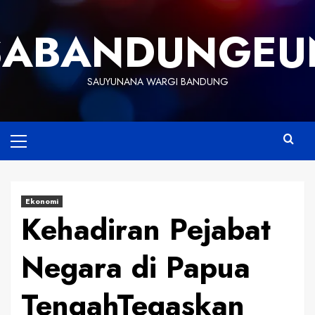
Skip
to
SABANDUNGEU
content
SAUYUNANA WARGI BANDUNG
Primary
Menu
Ekonomi
Kehadiran Pejabat
Negara di Papua
TengahTegaskan