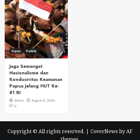
Opini
Politik
Jaga Semangat
Nasionalisme dan
Kondusivitas Keamanan
Papua Jelang HUT Ke-
81 RI
Admin
August 8, 2026
0
Copyright © All rights reserved.
|
CoverNews
by AF
themes.