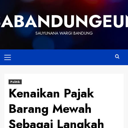
Skip
to
SABANDUNGEU
content
SAUYUNANA WARGI BANDUNG
Primary
Menu
Politik
Kenaikan Pajak
Barang Mewah
Sebagai Langkah