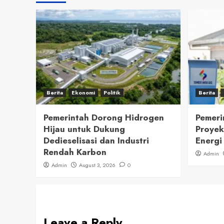
Berita
Ekonomi
Politik
Berita
Pemerintah Dorong Hidrogen
Pemeri
Hijau untuk Dukung
Proyek
Dedieselisasi dan Industri
Energi
Rendah Karbon
Admin
Admin
August 3, 2026
0
Leave a Reply