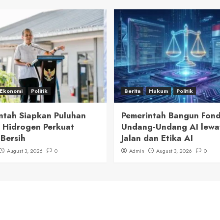
Ekonomi
Politik
Berita
Hukum
Politik
ntah Siapkan Puluhan
Pemerintah Bangun Fond
 Hidrogen Perkuat
Undang-Undang AI lewa
 Bersih
Jalan dan Etika AI
August 3, 2026
0
Admin
August 3, 2026
0