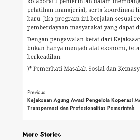
kolaboratif pemerintah dalam memban
pelatihan manajerial, serta koordinas
baru. Jika program ini berjalan sesuai
pemberdayaan masyarakat yang dapat di
Dengan pengawalan ketat dari Kejaksaan
bukan hanya menjadi alat ekonomi, teta
berkeadilan.
)* Pemerhati Masalah Sosial dan Kemas
Continue
Previous
Kejaksaan Agung Awasi Pengelola Koperasi M
Reading
Transparansi dan Profesionalitas Pemerintah
More Stories