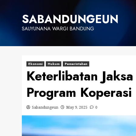
Skip
to
SABANDUNGEUN
content
SAUYUNANA WARGI BANDUNG
Ekonomi
Hukum
Pemerintahan
Keterlibatan Jaks
Program Koperasi
Sabandungeun
May 9, 2025
0