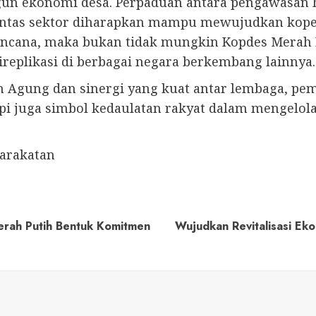
gun ekonomi desa. Perpaduan antara pengawasan
i lintas sektor diharapkan mampu mewujudkan kop
 rencana, maka bukan tidak mungkin Kopdes Merah
replikasi di berbagai negara berkembang lainnya.
 Agung dan sinergi yang kuat antar lembaga, pem
pi juga simbol kedaulatan rakyat dalam mengelol
yarakatan
erah Putih Bentuk Komitmen
Wujudkan Revitalisasi Ek