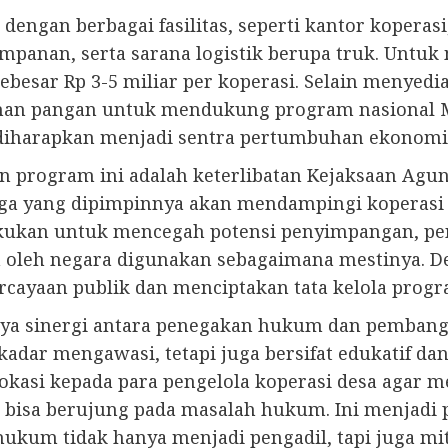
 dengan berbagai fasilitas, seperti kantor koperas
yimpanan, serta sarana logistik berupa truk. Un
sar Rp 3-5 miliar per koperasi. Selain menyediak
bahan pangan untuk mendukung program nasional M
 diharapkan menjadi sentra pertumbuhan ekonomi 
 program ini adalah keterlibatan Kejaksaan Agun
a yang dipimpinnya akan mendampingi koperasi 
lakukan untuk mencegah potensi penyimpangan, p
 oleh negara digunakan sebagaimana mestinya. De
yaan publik dan menciptakan tata kelola progra
nya sinergi antara penegakan hukum dan pemban
kadar mengawasi, tetapi juga bersifat edukatif d
vokasi kepada para pengelola koperasi desa agar
 bisa berujung pada masalah hukum. Ini menjadi 
ukum tidak hanya menjadi pengadil, tapi juga m