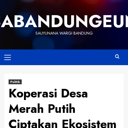
Skip
to
SABANDUNGEU
content
SAUYUNANA WARGI BANDUNG
Primary
Menu
Politik
Koperasi Desa
Merah Putih
Ciptakan Ekosistem