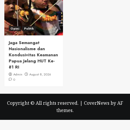
Opini
Politik
Jaga Semangat
Nasionalisme dan
Kondusivitas Keamanan
Papua Jelang HUT Ke-
81 RI
Admin
August 8, 2026
0
Copyright © All rights reserved.
|
CoverNews
by AF
themes.