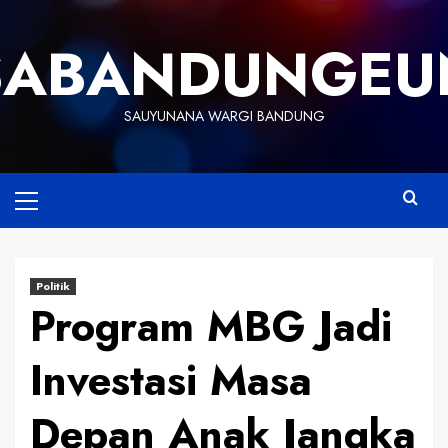
Skip
to
SABANDUNGEU
content
SAUYUNANA WARGI BANDUNG
Primary
Menu
Politik
Program MBG Jadi
Investasi Masa
Depan Anak Jangka