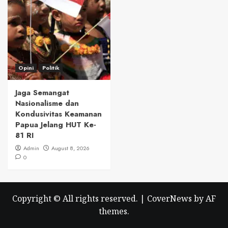
Opini
Politik
Jaga Semangat
Nasionalisme dan
Kondusivitas Keamanan
Papua Jelang HUT Ke-
81 RI
Admin
August 8, 2026
0
Copyright © All rights reserved.
|
CoverNews
by AF
themes.