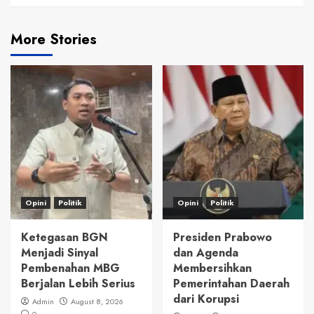
More Stories
Opini
Politik
Opini
Politik
Ketegasan BGN
Presiden Prabowo
Menjadi Sinyal
dan Agenda
Pembenahan MBG
Membersihkan
Berjalan Lebih Serius
Pemerintahan Daerah
dari Korupsi
Admin
August 8, 2026
0