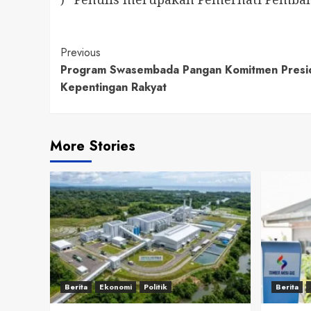
Continue
Previous
Program Swasembada Pangan Komitmen Presi
Reading
Kepentingan Rakyat
More Stories
Berita
Ekonomi
Politik
Berita