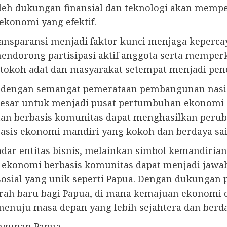
 dukungan finansial dan teknologi akan memper
konomi yang efektif.
ansparansi menjadi faktor kunci menjaga kepercay
ndorong partisipasi aktif anggota serta memperku
i tokoh adat dan masyarakat setempat menjadi pen
s dengan semangat pemerataan pembangunan nasio
besar untuk menjadi pusat pertumbuhan ekonomi d
 berbasis komunitas dapat menghasilkan perubaha
basis ekonomi mandiri yang kokoh dan berdaya sai
adar entitas bisnis, melainkan simbol kemandiria
ekonomi berbasis komunitas dapat menjadi jawa
sosial yang unik seperti Papua. Dengan dukungan 
rah baru bagi Papua, di mana kemajuan ekonomi d
enuju masa depan yang lebih sejahtera dan berda
ngunan Papua