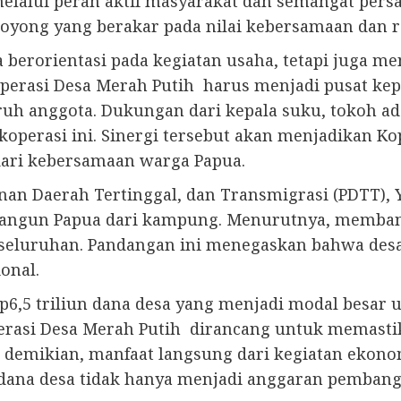
lalui peran aktif masyarakat dan semangat persa
royong yang berakar pada nilai kebersamaan dan ra
a berorientasi pada kegiatan usaha, tetapi juga m
erasi Desa Merah Putih harus menjadi pusat keper
uruh anggota. Dukungan dari kepala suku, tokoh a
operasi ini. Sinergi tersebut akan menjadikan Ko
ari kebersamaan warga Papua.
an Daerah Tertinggal, dan Transmigrasi (PDTT), 
mbangun Papua dari kampung. Menurutnya, memba
seluruhan. Pandangan ini menegaskan bahwa des
onal.
p6,5 triliun dana desa yang menjadi modal besar
erasi Desa Merah Putih dirancang untuk memasti
an demikian, manfaat langsung dari kegiatan ekon
 dana desa tidak hanya menjadi anggaran pembangu