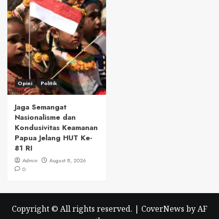
Opini
Politik
Jaga Semangat
Nasionalisme dan
Kondusivitas Keamanan
Papua Jelang HUT Ke-
81 RI
Admin
August 8, 2026
0
Copyright © All rights reserved.
|
CoverNews
by AF