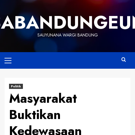
Skip
to
SABANDUNGEU
content
SAUYUNANA WARGI BANDUNG
Primary
Menu
Politik
Masyarakat
Buktikan
Kedewasaan