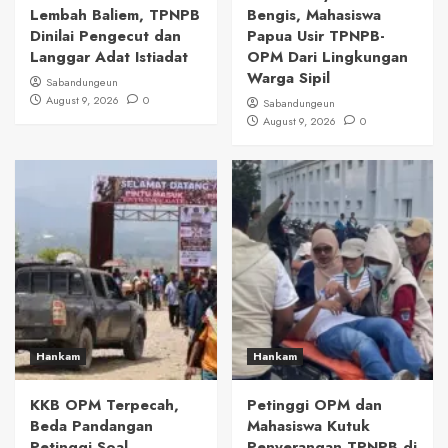
Lembah Baliem, TPNPB
Bengis, Mahasiswa
Dinilai Pengecut dan
Papua Usir TPNPB-
Langgar Adat Istiadat
OPM Dari Lingkungan
Warga Sipil
Sabandungeun
August 9, 2026
0
Sabandungeun
August 9, 2026
0
Hankam
Hankam
KKB OPM Terpecah,
Petinggi OPM dan
Beda Pandangan
Mahasiswa Kutuk
Petinggi Soal
Penyerangan TPNPB di