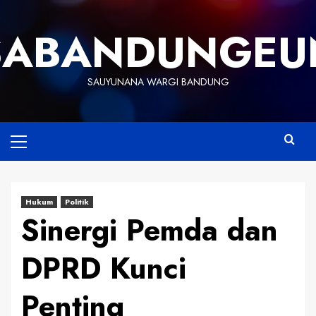
Skip
to
SABANDUNGEU
content
SAUYUNANA WARGI BANDUNG
Primary
Menu
Hukum
Politik
Sinergi Pemda dan
DPRD Kunci
Penting