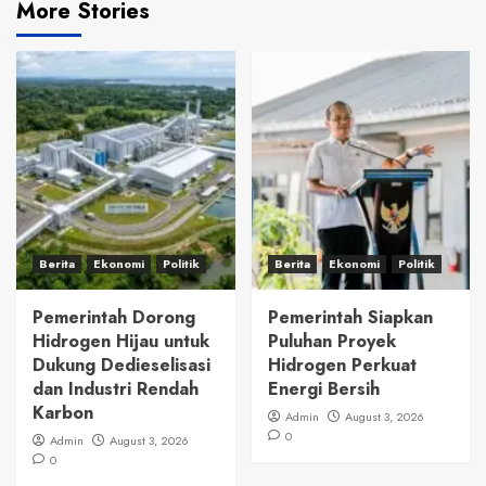
More Stories
Berita
Ekonomi
Politik
Berita
Ekonomi
Politik
Pemerintah Dorong
Pemerintah Siapkan
Hidrogen Hijau untuk
Puluhan Proyek
Dukung Dedieselisasi
Hidrogen Perkuat
dan Industri Rendah
Energi Bersih
Karbon
Admin
August 3, 2026
0
Admin
August 3, 2026
0