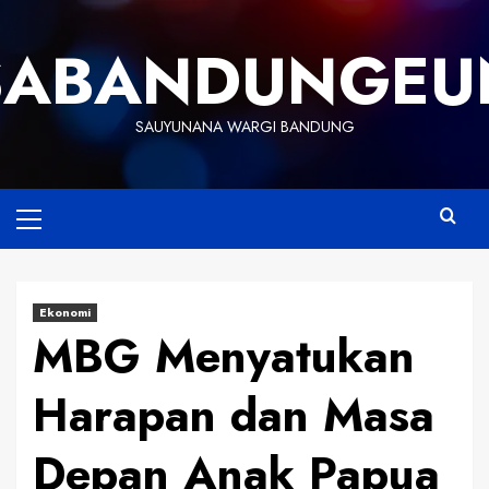
Skip
to
SABANDUNGEU
content
SAUYUNANA WARGI BANDUNG
Primary
Menu
Ekonomi
MBG Menyatukan
Harapan dan Masa
Depan Anak Papua