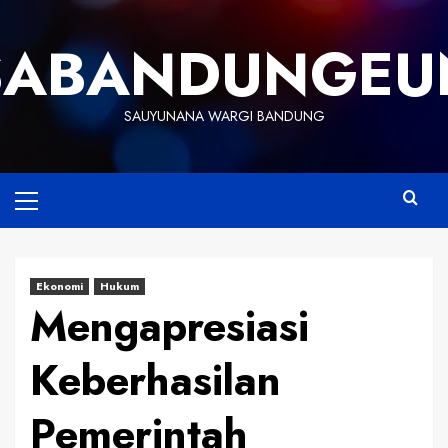
Skip
to
SABANDUNGEU
content
SAUYUNANA WARGI BANDUNG
Primary
Menu
Ekonomi
Hukum
Mengapresiasi
Keberhasilan
Pemerintah