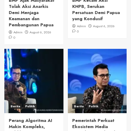
BMP Ajak Masyarakat
BMP Kecam Aksi
Tolak Aksi Anarkis
KNPB, Serukan
Demi Menjaga
Persatuan Demi Papua
Keamanan dan
yang Kondusif
Pembangunan Papua
Admin
August 6, 2026
0
Admin
August 6, 2026
0
Berita
Politik
Berita
Politik
Perang Algoritma AI
Pemerintah Perkuat
Makin Kompleks,
Ekosistem Media