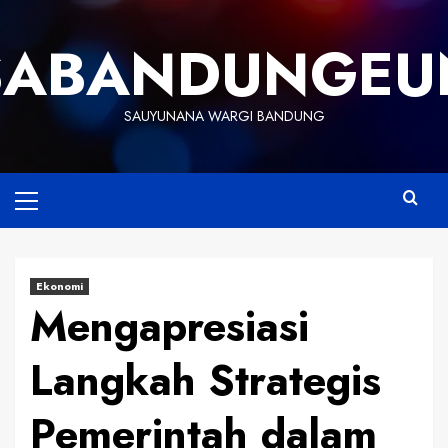
Skip
to
SABANDUNGEU
content
SAUYUNANA WARGI BANDUNG
Primary
Menu
Ekonomi
Mengapresiasi
Langkah Strategis
Pemerintah dalam