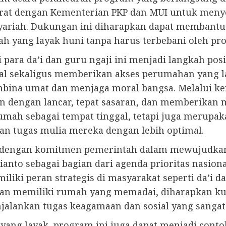
rat dengan Kementerian PKP dan MUI untuk meny
 syariah. Dukungan ini diharapkan dapat memban
ah yang layak huni tanpa harus terbebani oleh pr
ara da’i dan guru ngaji ini menjadi langkah posi
al sekaligus memberikan akses perumahan yang 
bina umat dan menjaga moral bangsa. Melalui ker
an dengan lancar, tepat sasaran, dan memberikan
umah sebagai tempat tinggal, tetapi juga merupa
an tugas mulia mereka dengan lebih optimal.
an dengan komitmen pemerintah dalam mewujudka
anto sebagai bagian dari agenda prioritas nasion
liki peran strategis di masyarakat seperti da’i d
gan memiliki rumah yang memadai, diharapkan ku
alankan tugas keagamaan dan sosial yang sangat 
yang layak, program ini juga dapat menjadi contoh