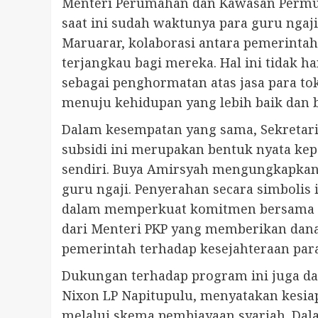
Menteri Perumahan dan Kawasan Permuki
saat ini sudah waktunya para guru ngaj
Maruarar, kolaborasi antara pemerinta
terjangkau bagi mereka. Hal ini tidak 
sebagai penghormatan atas jasa para 
menuju kehidupan yang lebih baik dan 
Dalam kesempatan yang sama, Sekreta
subsidi ini merupakan bentuk nyata ke
sendiri. Buya Amirsyah mengungkapkan 
guru ngaji. Penyerahan secara simbolis
dalam memperkuat komitmen bersama ant
dari Menteri PKP yang memberikan dana
pemerintah terhadap kesejahteraan para
Dukungan terhadap program ini juga da
Nixon LP Napitupulu, menyatakan kesia
melalui skema pembiayaan syariah. Dal