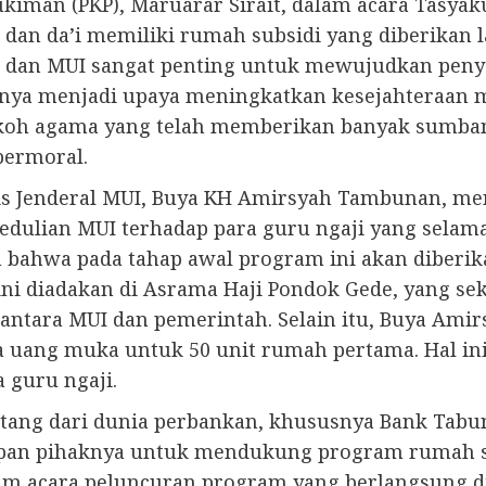
man (PKP), Maruarar Sirait, dalam acara Tasyak
i dan da’i memiliki rumah subsidi yang diberikan
h dan MUI sangat penting untuk mewujudkan peny
hanya menjadi upaya meningkatkan kesejahteraan 
tokoh agama yang telah memberikan banyak sum
bermoral.
ris Jenderal MUI, Buya KH Amirsyah Tambunan, 
pedulian MUI terhadap para guru ngaji yang sel
bahwa pada tahap awal program ini akan diberika
 ini diadakan di Asrama Haji Pondok Gede, yang 
ara MUI dan pemerintah. Selain itu, Buya Amirs
 uang muka untuk 50 unit rumah pertama. Hal in
 guru ngaji.
tang dari dunia perbankan, khususnya Bank Tabu
pan pihaknya untuk mendukung program rumah sub
am acara peluncuran program yang berlangsung d