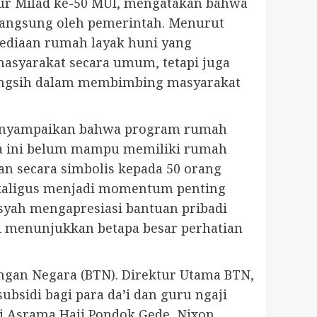
ur Milad ke-50 MUI, mengatakan bahwa
 langsung oleh pemerintah. Menurut
ediaan rumah layak huni yang
masyarakat secara umum, tetapi juga
bangsih dalam membimbing masyarakat
menyampaikan bahwa program rumah
ama ini belum mampu memiliki rumah
n secara simbolis kepada 50 orang
sekaligus menjadi momentum penting
yah mengapresiasi bantuan pribadi
i menunjukkan betapa besar perhatian
ngan Negara (BTN). Direktur Utama BTN,
sidi bagi para da’i dan guru ngaji
i Asrama Haji Pondok Gede, Nixon