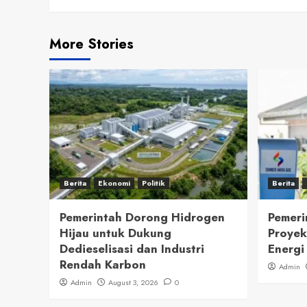
More Stories
Berita
Ekonomi
Politik
Berita
Pemerintah Dorong Hidrogen
Pemeri
Hijau untuk Dukung
Proyek
Dedieselisasi dan Industri
Energi
Rendah Karbon
Admin
Admin
August 3, 2026
0