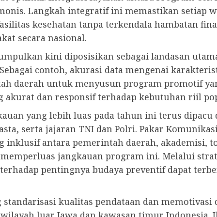
rmonis. Langkah integratif ini memastikan setia
silitas kesehatan tanpa terkendala hambatan fin
kat secara nasional.
kumpulkan kini diposisikan sebagai landasan uta
. Sebagai contoh, akurasi data mengenai karakteris
ntah daerah untuk menyusun program promotif yan
 akurat dan responsif terhadap kebutuhan riil popu
auan yang lebih luas pada tahun ini terus dipac
asta, serta jajaran TNI dan Polri. Pakar Komunika
 inklusif antara pemerintah daerah, akademisi, 
memperluas jangkauan program ini. Melalui strat
erhadap pentingnya budaya preventif dapat terbe
 standarisasi kualitas pendataan dan memotivasi 
e wilayah luar Jawa dan kawasan timur Indonesia. 