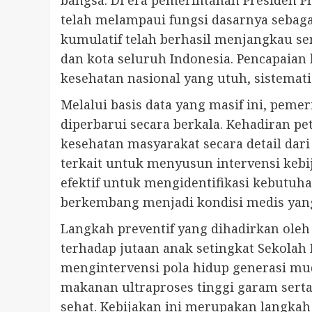
bangsa. Di era pemerintahan Presiden P
telah melampaui fungsi dasarnya sebaga
kumulatif telah berhasil menjangkau ser
dan kota seluruh Indonesia. Pencapaian
kesehatan nasional yang utuh, sistemat
Melalui basis data yang masif ini, peme
diperbarui secara berkala. Kehadiran 
kesehatan masyarakat secara detail dari
terkait untuk menyusun intervensi kebij
efektif untuk mengidentifikasi kebutuh
berkembang menjadi kondisi medis yang
Langkah preventif yang dihadirkan oleh
terhadap jutaan anak setingkat Sekol
mengintervensi pola hidup generasi mud
makanan ultraproses tinggi garam sert
sehat. Kebijakan ini merupakan langkah