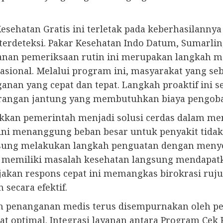
 Kesehatan Gratis ini terletak pada keberhasilan
 terdeteksi. Pakar Kesehatan Indo Datum, Sumarl
nan pemeriksaan rutin ini merupakan langkah ma
sional. Melalui program ini, masyarakat yang se
anan yang cepat dan tepat. Langkah proaktif ini 
serangan jantung yang membutuhkan biaya pengobat
galakkan pemerintah menjadi solusi cerdas dalam m
ini menanggung beban besar untuk penyakit tida
ung melakukan langkah penguatan dengan menyedi
ksi memiliki masalah kesehatan langsung mendapatk
ijakan respons cepat ini memangkas birokrasi ru
 secara efektif.
an penanganan medis terus disempurnakan oleh 
t optimal. Integrasi layanan antara Program Cek