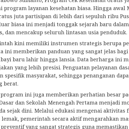
rabowo Subianto, Program Cek Kesehatan Gratis ya
i program layanan kesehatan biasa. Hingga awal M
atus juta partisipan di lebih dari sepuluh ribu P
 luar biasa ini menjadi tonggak sejarah baru dal
is, dan mencakup seluruh lintasan usia penduduk.
rintah kini memiliki instrumen strategis berupa pe
peta ini memberikan panduan yang sangat jelas b
 bayi baru lahir hingga lansia. Data berharga ini 
akan yang lebih presisi. Penguatan pelayanan das
an spesifik masyarakat, sehingga penanganan dapa
 berat.
 program ini juga memberikan perhatian besar pad
ah Dasar dan Sekolah Menengah Pertama menjadi 
a sejak dini. Melalui edukasi mengenai aktivitas
a lemak, pemerintah secara aktif mengarahkan ma
 preventif yang sangat strategis guna memastika