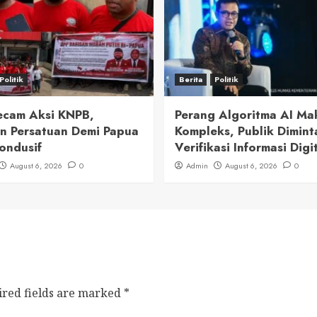
Politik
Berita
Politik
cam Aksi KNPB,
Perang Algoritma AI Ma
n Persatuan Demi Papua
Kompleks, Publik Dimint
ondusif
Verifikasi Informasi Digi
August 6, 2026
0
Admin
August 6, 2026
0
ired fields are marked
*