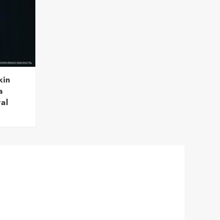
kin
a
tal