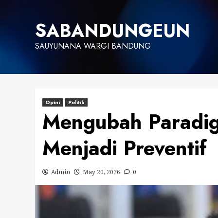
Skip
to
SABANDUNGEUN
content
SAUYUNANA WARGI BANDUNG
Opini
Politik
Mengubah Paradigm
Menjadi Preventif
Admin
May 20, 2026
0