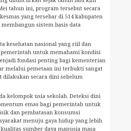
ng diluncurkan sejak tahun lalu kini
ei tahun ini, program tersebut secara
uskesmas yang tersebar di 514 kabupaten
am membangun sistem basis data
ta kesehatan nasional yang riil dan
agi pemerintah untuk memahami kondisi
menjadi fondasi penting bagi kementerian
ar melalui pemetaan ini terbukti sangat
t dilakukan secara dini sebelum
a kelompok usia sekolah. Deteksi dini
momentum emas bagi pemerintah untuk
 fisik dan pembatasan konsumsi
syarakat menuju gaya hidup yang lebih
n kualitas sumber daya manusia masa