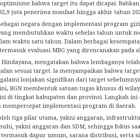
optimisme bahwa target itu dapat dicapai. Bahkan
82,9 juta penerima manfaat hingga akhir tahun 20
ebagai negara dengan implementasi program gizi t
 yang membutuhkan waktu sebelas tahun untuk me
dalam waktu satu tahun. Dalam berbagai kesempat
 termasuk evaluasi MBG yang direncanakan pada a
an Hindayana, mengatakan bahwa lembaganya tela
lan sesuai target. Ia menyampaikan bahwa target
alami lonjakan signifikan dari target sebelumny
ni, BGN membentuk satuan tugas khusus di wilayah
 di tingkat kabupaten dan provinsi. Langkah ini d
 mempercepat implementasi program di daerah.
eh tiga pilar utama, yakni anggaran, infrastrukt
enuhi, yakni anggaran dan SDM, sehingga fokus saa
termasuk dapur umum, sarana distribusi, serta 