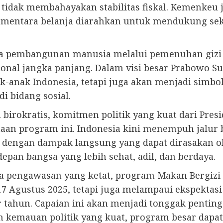
n tidak membahayakan stabilitas fiskal. Kemenkeu 
mentara belanja diarahkan untuk mendukung sekt
embangunan manusia melalui pemenuhan gizi buk
ional jangka panjang. Dalam visi besar Prabowo 
k-anak Indonesia, tetapi juga akan menjadi simb
i bidang sosial.
 birokratis, komitmen politik yang kuat dari Pres
an program ini. Indonesia kini menempuh jalur b
a, dengan dampak langsung yang dapat dirasakan o
an bangsa yang lebih sehat, adil, dan berdaya.
a pengawasan yang ketat, program Makan Bergizi G
7 Agustus 2025, tetapi juga melampaui ekspektas
r tahun. Capaian ini akan menjadi tonggak penti
n kemauan politik yang kuat, program besar dapa