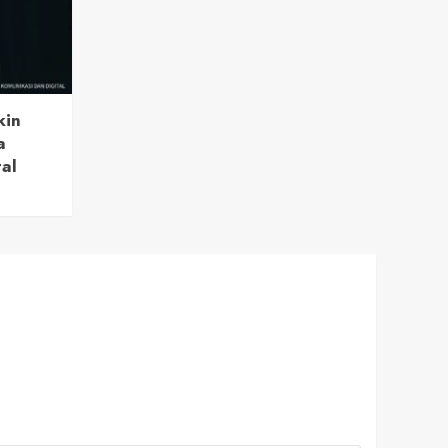
kin
a
tal