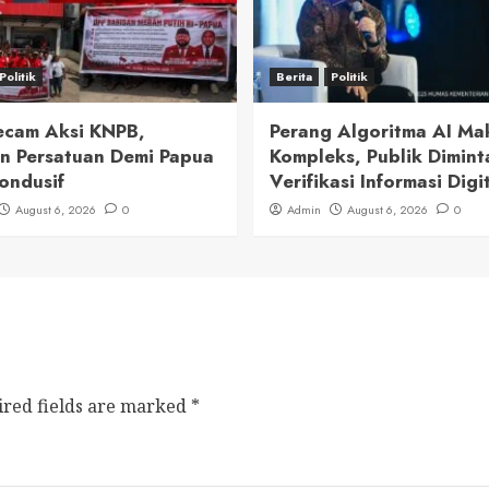
Politik
Berita
Politik
cam Aksi KNPB,
Perang Algoritma AI Ma
n Persatuan Demi Papua
Kompleks, Publik Dimint
ondusif
Verifikasi Informasi Digi
August 6, 2026
0
Admin
August 6, 2026
0
ired fields are marked
*