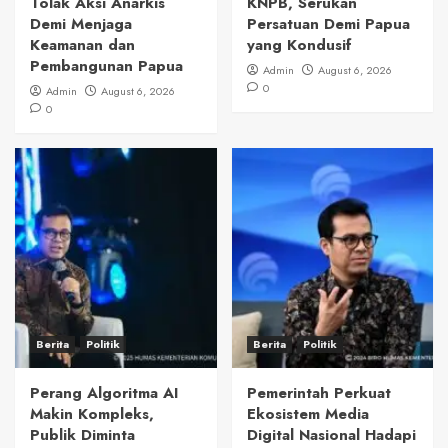
Tolak Aksi Anarkis
KNPB, Serukan
Demi Menjaga
Persatuan Demi Papua
Keamanan dan
yang Kondusif
Pembangunan Papua
Admin
August 6, 2026
0
Admin
August 6, 2026
0
Berita
Politik
Berita
Politik
Perang Algoritma AI
Pemerintah Perkuat
Makin Kompleks,
Ekosistem Media
Publik Diminta
Digital Nasional Hadapi