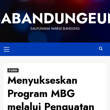
Skip
to
SABANDUNGEU
content
SAUYUNANA WARGI BANDUNG
Primary
Menu
Politik
Menyukseskan
Program MBG
melalui Penguatan