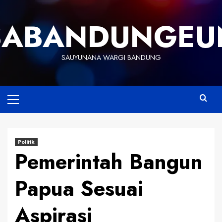
Skip
to
SABANDUNGEU
content
SAUYUNANA WARGI BANDUNG
Primary
Menu
Politik
Pemerintah Bangun
Papua Sesuai
Aspirasi