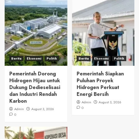
Berita
Ekonomi
Politik
Berita
Ekonomi
Politik
Pemerintah Dorong
Pemerintah Siapkan
Hidrogen Hijau untuk
Puluhan Proyek
Dukung Dedieselisasi
Hidrogen Perkuat
dan Industri Rendah
Energi Bersih
Karbon
Admin
August 3, 2026
0
Admin
August 3, 2026
0