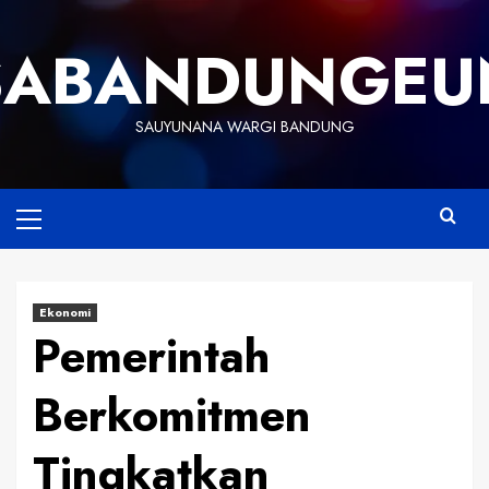
Skip
to
SABANDUNGEU
content
SAUYUNANA WARGI BANDUNG
Primary
Menu
Ekonomi
Pemerintah
Berkomitmen
Tingkatkan