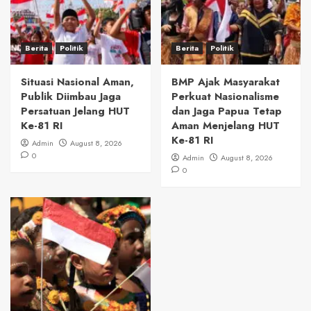
Berita
Politik
Berita
Politik
Situasi Nasional Aman,
BMP Ajak Masyarakat
Publik Diimbau Jaga
Perkuat Nasionalisme
Persatuan Jelang HUT
dan Jaga Papua Tetap
Ke-81 RI
Aman Menjelang HUT
Ke-81 RI
Admin
August 8, 2026
0
Admin
August 8, 2026
0